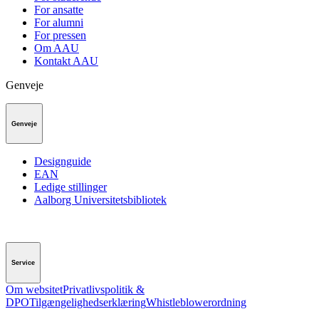
For ansatte
For alumni
For pressen
Om AAU
Kontakt AAU
Genveje
Genveje
Designguide
EAN
Ledige stillinger
Aalborg Universitetsbibliotek
Service
Om websitet
Privatlivspolitik &
DPO
Tilgængelighedserklæring
Whistleblowerordning