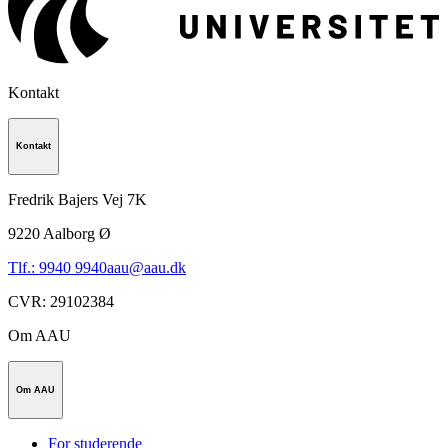
Kontakt
Kontakt
Fredrik Bajers Vej 7K
9220
Aalborg Ø
Tlf.: 9940 9940
aau@aau.dk
CVR
:
29102384
Om AAU
Om AAU
For studerende